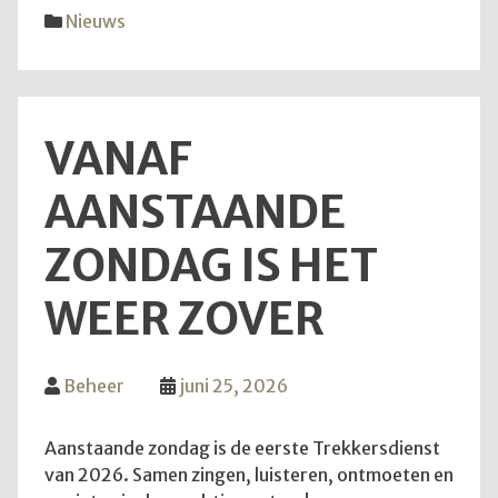
diens
Nieuws
van
28
juni
2026
VANAF
AANSTAANDE
ZONDAG IS HET
WEER ZOVER
Beheer
juni 25, 2026
Aanstaande zondag is de eerste Trekkersdienst
van 2026. Samen zingen, luisteren, ontmoeten en