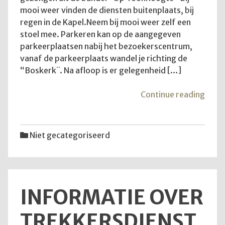
mooi weer vinden de diensten buitenplaats, bij
regen in de Kapel.Neem bij mooi weer zelf een
stoel mee. Parkeren kan op de aangegeven
parkeerplaatsen nabij het bezoekerscentrum,
vanaf de parkeerplaats wandel je richting de
“Boskerk¨. Na afloop is er gelegenheid […]
"Goe
Continue reading
om
te
wete
Niet gecategoriseerd
INFORMATIE OVER
TREKKERSDIENST