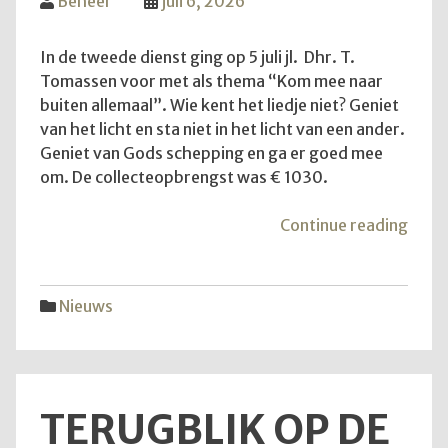
Beheer
juli 6, 2026
In de tweede dienst ging op 5 juli jl. Dhr. T.
Tomassen voor met als thema “Kom mee naar
buiten allemaal”. Wie kent het liedje niet? Geniet
van het licht en sta niet in het licht van een ander.
Geniet van Gods schepping en ga er goed mee
om. De collecteopbrengst was € 1030.
"Ko
Continue reading
mee
naar
buite
Nieuws
allem
TERUGBLIK OP DE