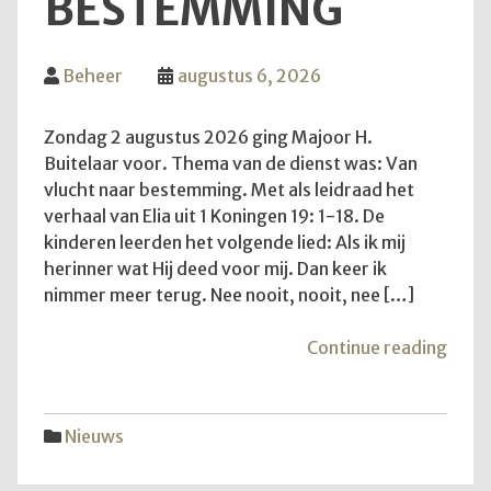
BESTEMMING
Beheer
augustus 6, 2026
Zondag 2 augustus 2026 ging Majoor H.
Buitelaar voor. Thema van de dienst was: Van
vlucht naar bestemming. Met als leidraad het
verhaal van Elia uit 1 Koningen 19: 1-18. De
kinderen leerden het volgende lied: Als ik mij
herinner wat Hij deed voor mij. Dan keer ik
nimmer meer terug. Nee nooit, nooit, nee […]
"Van
Continue reading
vluch
naar
best
Nieuws