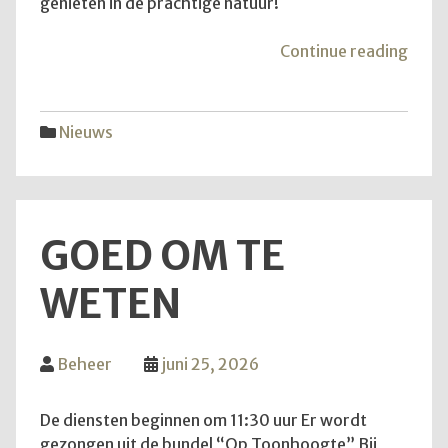
genieten in de prachtige natuur!
"Van
Continue reading
aans
zond
is
Nieuws
het
weer
zove
GOED OM TE
WETEN
Beheer
juni 25, 2026
De diensten beginnen om 11:30 uur Er wordt
gezongen uit de bundel “Op Toonhoogte” Bij