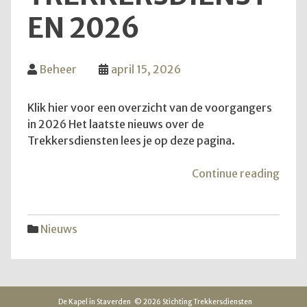
EN 2026
Beheer
april 15, 2026
Klik hier voor een overzicht van de voorgangers
in 2026 Het laatste nieuws over de
Trekkersdiensten lees je op deze pagina.
"Inf
Continue reading
over
Trek
2026
Nieuws
De Kapel in Staverden
© 2026 Stichting Trekkersdiensten