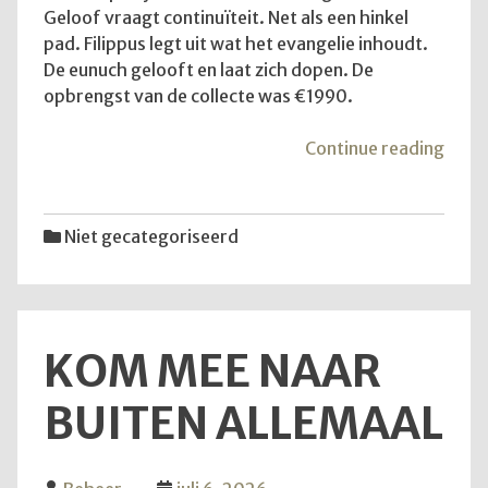
Geloof vraagt continuïteit. Net als een hinkel
pad. Filippus legt uit wat het evangelie inhoudt.
De eunuch gelooft en laat zich dopen. De
opbrengst van de collecte was €1990.
"De
Continue reading
diens
van
12
Niet gecategoriseerd
juli
2026
KOM MEE NAAR
BUITEN ALLEMAAL