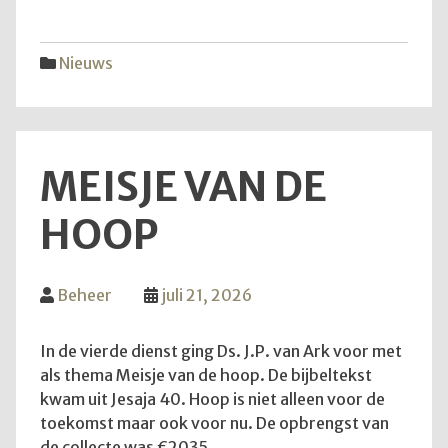
vijfd
trekk
Nieuws
MEISJE VAN DE
HOOP
Beheer
juli 21, 2026
In de vierde dienst ging Ds. J.P. van Ark voor met
als thema Meisje van de hoop. De bijbeltekst
kwam uit Jesaja 40. Hoop is niet alleen voor de
toekomst maar ook voor nu. De opbrengst van
de collecte was €2035.