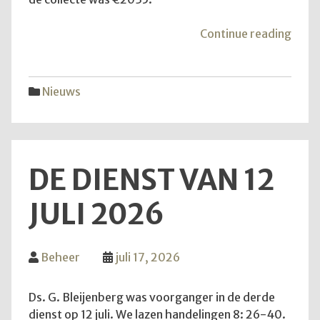
"Mei
Continue reading
van
de
hoop
Nieuws
DE DIENST VAN 12
JULI 2026
Beheer
juli 17, 2026
Ds. G. Bleijenberg was voorganger in de derde
dienst op 12 juli. We lazen handelingen 8: 26-40.