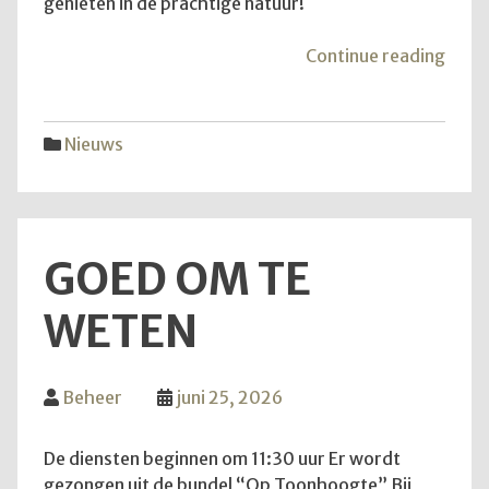
genieten in de prachtige natuur!
"Van
Continue reading
aans
zond
is
Nieuws
het
weer
zove
GOED OM TE
WETEN
Beheer
juni 25, 2026
De diensten beginnen om 11:30 uur Er wordt
gezongen uit de bundel “Op Toonhoogte” Bij