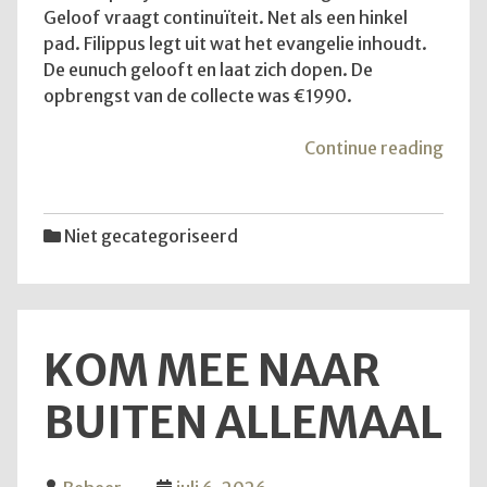
Geloof vraagt continuïteit. Net als een hinkel
pad. Filippus legt uit wat het evangelie inhoudt.
De eunuch gelooft en laat zich dopen. De
opbrengst van de collecte was €1990.
"De
Continue reading
diens
van
12
Niet gecategoriseerd
juli
2026
KOM MEE NAAR
BUITEN ALLEMAAL