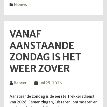
diens
Nieuws
van
28
juni
2026
VANAF
AANSTAANDE
ZONDAG IS HET
WEER ZOVER
Beheer
juni 25, 2026
Aanstaande zondag is de eerste Trekkersdienst
van 2026. Samen zingen, luisteren, ontmoeten en