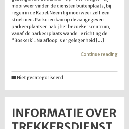
mooi weer vinden de diensten buitenplaats, bij
regen in de Kapel.Neem bij mooi weer zelf een
stoel mee. Parkeren kan op de aangegeven
parkeerplaatsen nabij het bezoekerscentrum,
vanaf de parkeerplaats wandel je richting de
“Boskerk¨. Na afloop is er gelegenheid […]
"Goe
Continue reading
om
te
wete
Niet gecategoriseerd
INFORMATIE OVER
TREKKERSDIENST