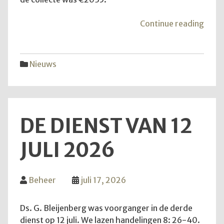
"Mei
Continue reading
van
de
hoop
Nieuws
DE DIENST VAN 12
JULI 2026
Beheer
juli 17, 2026
Ds. G. Bleijenberg was voorganger in de derde
dienst op 12 juli. We lazen handelingen 8: 26-40.