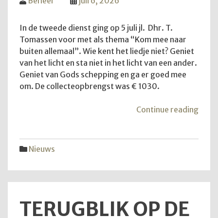
Beheer
juli 6, 2026
In de tweede dienst ging op 5 juli jl. Dhr. T.
Tomassen voor met als thema “Kom mee naar
buiten allemaal”. Wie kent het liedje niet? Geniet
van het licht en sta niet in het licht van een ander.
Geniet van Gods schepping en ga er goed mee
om. De collecteopbrengst was € 1030.
"Ko
Continue reading
mee
naar
buite
Nieuws
allem
TERUGBLIK OP DE