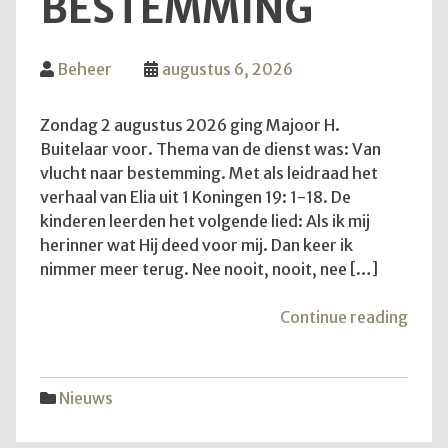
BESTEMMING
Beheer
augustus 6, 2026
Zondag 2 augustus 2026 ging Majoor H.
Buitelaar voor. Thema van de dienst was: Van
vlucht naar bestemming. Met als leidraad het
verhaal van Elia uit 1 Koningen 19: 1-18. De
kinderen leerden het volgende lied: Als ik mij
herinner wat Hij deed voor mij. Dan keer ik
nimmer meer terug. Nee nooit, nooit, nee […]
"Van
Continue reading
vluch
naar
best
Nieuws