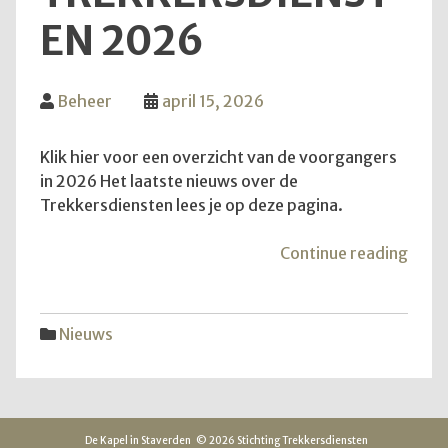
EN 2026
Beheer
april 15, 2026
Klik hier voor een overzicht van de voorgangers
in 2026 Het laatste nieuws over de
Trekkersdiensten lees je op deze pagina.
"Inf
Continue reading
over
Trek
2026
Nieuws
De Kapel in Staverden
© 2026 Stichting Trekkersdiensten