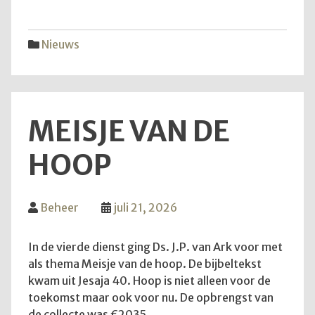
vijfd
trekk
Nieuws
MEISJE VAN DE
HOOP
Beheer
juli 21, 2026
In de vierde dienst ging Ds. J.P. van Ark voor met
als thema Meisje van de hoop. De bijbeltekst
kwam uit Jesaja 40. Hoop is niet alleen voor de
toekomst maar ook voor nu. De opbrengst van
de collecte was €2035.