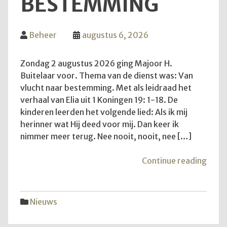
BESTEMMING
Beheer
augustus 6, 2026
Zondag 2 augustus 2026 ging Majoor H.
Buitelaar voor. Thema van de dienst was: Van
vlucht naar bestemming. Met als leidraad het
verhaal van Elia uit 1 Koningen 19: 1-18. De
kinderen leerden het volgende lied: Als ik mij
herinner wat Hij deed voor mij. Dan keer ik
nimmer meer terug. Nee nooit, nooit, nee […]
"Van
Continue reading
vluch
naar
best
Nieuws