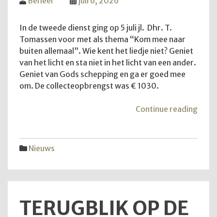
Beheer
juli 6, 2026
In de tweede dienst ging op 5 juli jl. Dhr. T.
Tomassen voor met als thema “Kom mee naar
buiten allemaal”. Wie kent het liedje niet? Geniet
van het licht en sta niet in het licht van een ander.
Geniet van Gods schepping en ga er goed mee
om. De collecteopbrengst was € 1030.
"Ko
Continue reading
mee
naar
buite
Nieuws
allem
TERUGBLIK OP DE