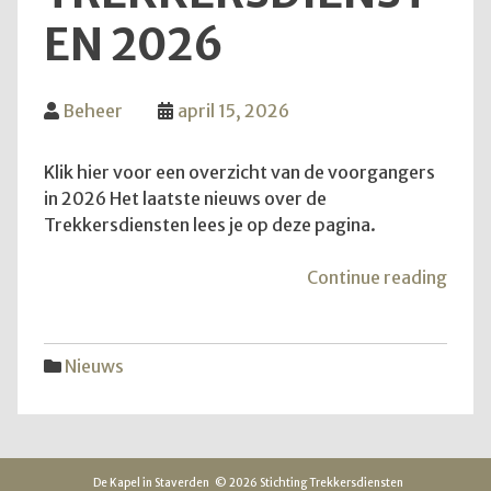
EN 2026
Beheer
april 15, 2026
Klik hier voor een overzicht van de voorgangers
in 2026 Het laatste nieuws over de
Trekkersdiensten lees je op deze pagina.
"Inf
Continue reading
over
Trek
2026
Nieuws
De Kapel in Staverden
© 2026 Stichting Trekkersdiensten