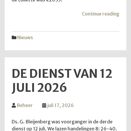
"Mei
Continue reading
van
de
hoop
Nieuws
DE DIENST VAN 12
JULI 2026
Beheer
juli 17, 2026
Ds. G. Bleijenberg was voorganger in de derde
dienst op 12 juli. We lazen handelingen 8: 26-40.