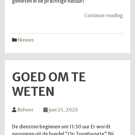
genieten in de prachtige natuur!
"Van
Continue reading
aans
zond
is
Nieuws
het
weer
zove
GOED OM TE
WETEN
Beheer
juni 25, 2026
De diensten beginnen om 11:30 uur Er wordt
gezongen uit de bundel “Op Toonhoogte” Bij