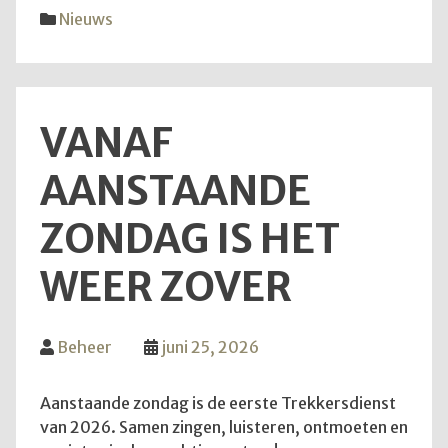
diens
Nieuws
van
28
juni
2026
VANAF
AANSTAANDE
ZONDAG IS HET
WEER ZOVER
Beheer
juni 25, 2026
Aanstaande zondag is de eerste Trekkersdienst
van 2026. Samen zingen, luisteren, ontmoeten en