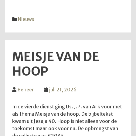
vijfd
trekk
Nieuws
MEISJE VAN DE
HOOP
Beheer
juli 21, 2026
In de vierde dienst ging Ds. J.P. van Ark voor met
als thema Meisje van de hoop. De bijbeltekst
kwam uit Jesaja 40. Hoop is niet alleen voor de
toekomst maar ook voor nu. De opbrengst van
de collecte was €2035.