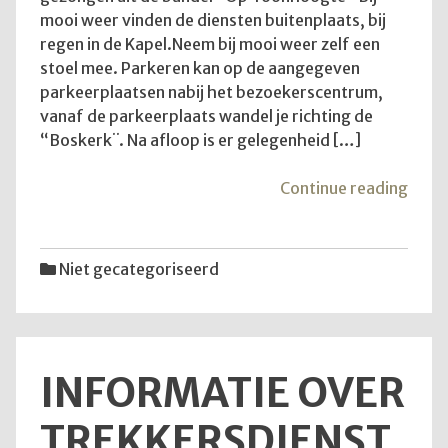
mooi weer vinden de diensten buitenplaats, bij
regen in de Kapel.Neem bij mooi weer zelf een
stoel mee. Parkeren kan op de aangegeven
parkeerplaatsen nabij het bezoekerscentrum,
vanaf de parkeerplaats wandel je richting de
“Boskerk¨. Na afloop is er gelegenheid […]
"Goe
Continue reading
om
te
wete
Niet gecategoriseerd
INFORMATIE OVER
TREKKERSDIENST