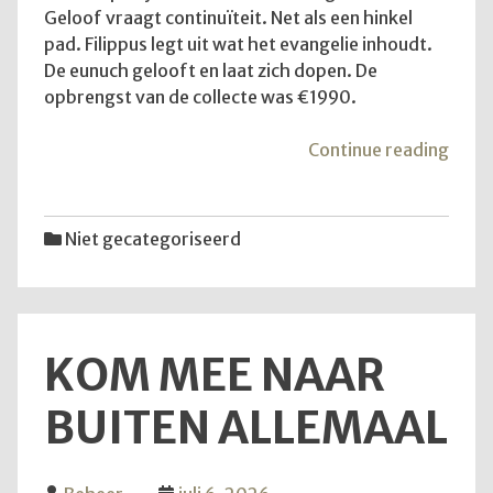
Geloof vraagt continuïteit. Net als een hinkel
pad. Filippus legt uit wat het evangelie inhoudt.
De eunuch gelooft en laat zich dopen. De
opbrengst van de collecte was €1990.
"De
Continue reading
diens
van
12
Niet gecategoriseerd
juli
2026
KOM MEE NAAR
BUITEN ALLEMAAL