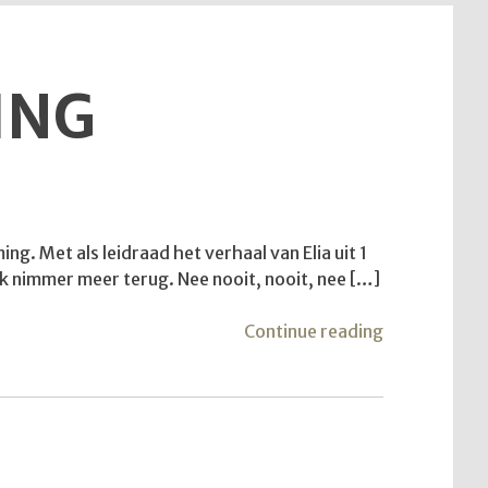
ING
. Met als leidraad het verhaal van Elia uit 1
 ik nimmer meer terug. Nee nooit, nooit, nee […]
"Van
Continue reading
vlucht
naar
bestemming