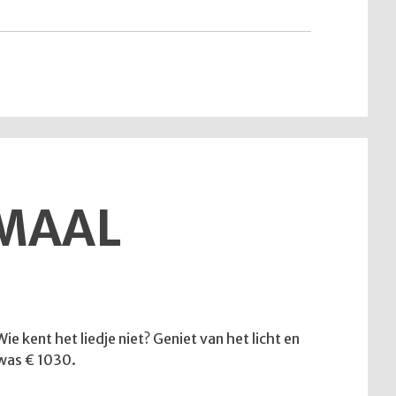
van
12
juli
2026"
EMAAL
e kent het liedje niet? Geniet van het licht en
 was € 1030.