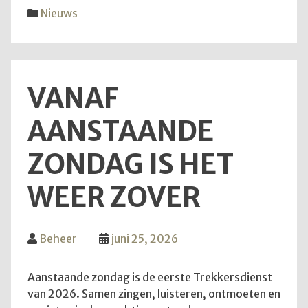
diens
Nieuws
van
28
juni
2026
VANAF
AANSTAANDE
ZONDAG IS HET
WEER ZOVER
Beheer
juni 25, 2026
Aanstaande zondag is de eerste Trekkersdienst
van 2026. Samen zingen, luisteren, ontmoeten en