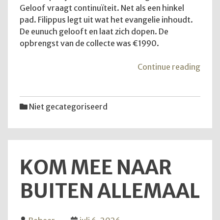
Geloof vraagt continuïteit. Net als een hinkel
pad. Filippus legt uit wat het evangelie inhoudt.
De eunuch gelooft en laat zich dopen. De
opbrengst van de collecte was €1990.
"De
Continue reading
diens
van
12
Niet gecategoriseerd
juli
2026
KOM MEE NAAR
BUITEN ALLEMAAL