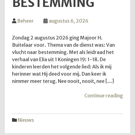
BESTEMMING
Beheer
augustus 6, 2026
Zondag 2 augustus 2026 ging Majoor H.
Buitelaar voor. Thema van de dienst was: Van
vlucht naar bestemming. Met als leidraad het
verhaal van Elia uit 1 Koningen 19: 1-18. De
kinderen leerden het volgende lied: Als ik mij
herinner wat Hij deed voor mij. Dan keer ik
nimmer meer terug. Nee nooit, nooit, nee […]
"Van
Continue reading
vluch
naar
best
Nieuws