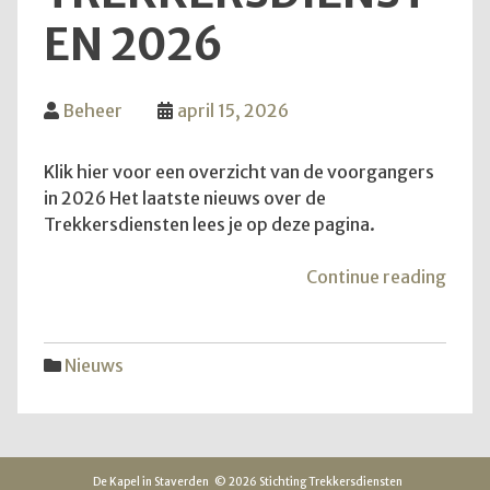
EN 2026
Beheer
april 15, 2026
Klik hier voor een overzicht van de voorgangers
in 2026 Het laatste nieuws over de
Trekkersdiensten lees je op deze pagina.
"Inf
Continue reading
over
Trek
2026
Nieuws
De Kapel in Staverden
© 2026 Stichting Trekkersdiensten