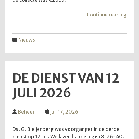
"Mei
Continue reading
van
de
hoop
Nieuws
DE DIENST VAN 12
JULI 2026
Beheer
juli 17, 2026
Ds. G. Bleijenberg was voorganger in de derde
dienst op 12 juli. We lazen handelingen 8: 26-40.