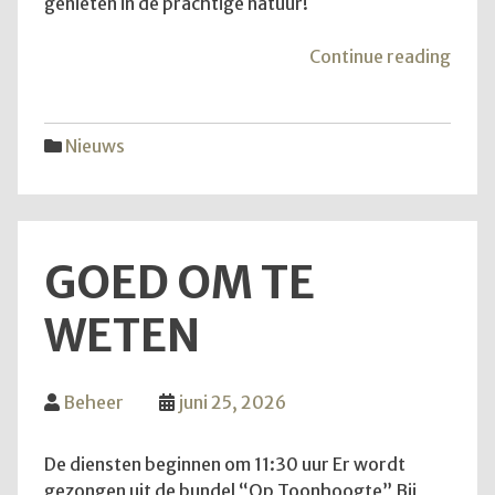
genieten in de prachtige natuur!
"Van
Continue reading
aans
zond
is
Nieuws
het
weer
zove
GOED OM TE
WETEN
Beheer
juni 25, 2026
De diensten beginnen om 11:30 uur Er wordt
gezongen uit de bundel “Op Toonhoogte” Bij