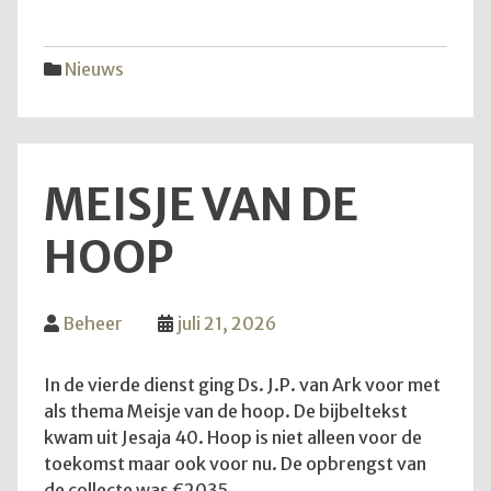
vijfd
trekk
Nieuws
MEISJE VAN DE
HOOP
Beheer
juli 21, 2026
In de vierde dienst ging Ds. J.P. van Ark voor met
als thema Meisje van de hoop. De bijbeltekst
kwam uit Jesaja 40. Hoop is niet alleen voor de
toekomst maar ook voor nu. De opbrengst van
de collecte was €2035.