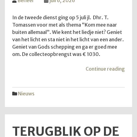
Beheer
juli 6, 2026
In de tweede dienst ging op 5 juli jl. Dhr. T.
Tomassen voor met als thema “Kom mee naar
buiten allemaal”. Wie kent het liedje niet? Geniet
van het licht en sta niet in het licht van een ander.
Geniet van Gods schepping en ga er goed mee
om. De collecteopbrengst was € 1030.
"Ko
Continue reading
mee
naar
buite
Nieuws
allem
TERUGBLIK OP DE