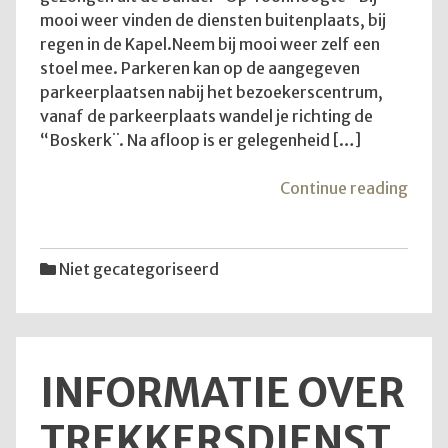
mooi weer vinden de diensten buitenplaats, bij
regen in de Kapel.Neem bij mooi weer zelf een
stoel mee. Parkeren kan op de aangegeven
parkeerplaatsen nabij het bezoekerscentrum,
vanaf de parkeerplaats wandel je richting de
“Boskerk¨. Na afloop is er gelegenheid […]
"Goe
Continue reading
om
te
wete
Niet gecategoriseerd
INFORMATIE OVER
TREKKERSDIENST