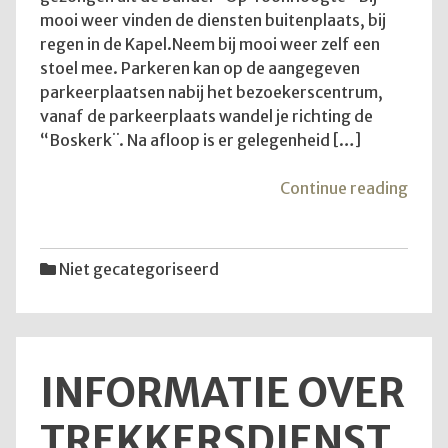
mooi weer vinden de diensten buitenplaats, bij
regen in de Kapel.Neem bij mooi weer zelf een
stoel mee. Parkeren kan op de aangegeven
parkeerplaatsen nabij het bezoekerscentrum,
vanaf de parkeerplaats wandel je richting de
“Boskerk¨. Na afloop is er gelegenheid […]
"Goe
Continue reading
om
te
wete
Niet gecategoriseerd
INFORMATIE OVER
TREKKERSDIENST