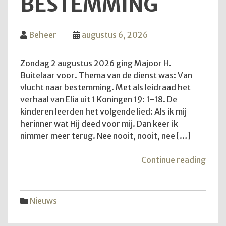
BESTEMMING
Beheer
augustus 6, 2026
Zondag 2 augustus 2026 ging Majoor H.
Buitelaar voor. Thema van de dienst was: Van
vlucht naar bestemming. Met als leidraad het
verhaal van Elia uit 1 Koningen 19: 1-18. De
kinderen leerden het volgende lied: Als ik mij
herinner wat Hij deed voor mij. Dan keer ik
nimmer meer terug. Nee nooit, nooit, nee […]
"Van
Continue reading
vluch
naar
best
Nieuws