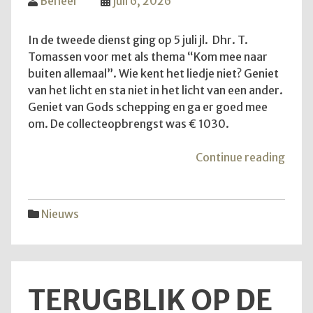
Beheer
juli 6, 2026
In de tweede dienst ging op 5 juli jl. Dhr. T.
Tomassen voor met als thema “Kom mee naar
buiten allemaal”. Wie kent het liedje niet? Geniet
van het licht en sta niet in het licht van een ander.
Geniet van Gods schepping en ga er goed mee
om. De collecteopbrengst was € 1030.
"Ko
Continue reading
mee
naar
buite
Nieuws
allem
TERUGBLIK OP DE