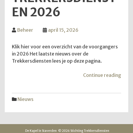
EN 2026
Beheer
april 15, 2026
Klik hier voor een overzicht van de voorgangers
in 2026 Het laatste nieuws over de
Trekkersdiensten lees je op deze pagina.
"Inf
Continue reading
over
Trek
2026
Nieuws
De Kapel in Staverden
© 2026 Stichting Trekkersdiensten