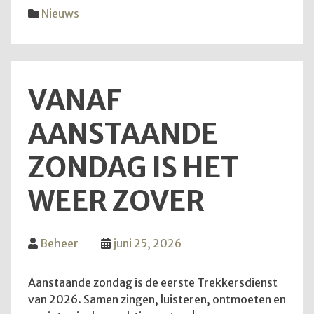
diens
Nieuws
van
28
juni
2026
VANAF
AANSTAANDE
ZONDAG IS HET
WEER ZOVER
Beheer
juni 25, 2026
Aanstaande zondag is de eerste Trekkersdienst
van 2026. Samen zingen, luisteren, ontmoeten en