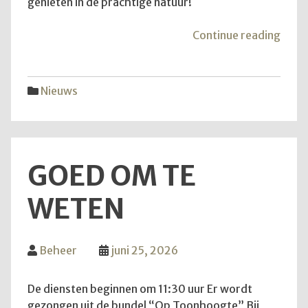
genieten in de prachtige natuur!
"Van
Continue reading
aans
zond
is
Nieuws
het
weer
zove
GOED OM TE
WETEN
Beheer
juni 25, 2026
De diensten beginnen om 11:30 uur Er wordt
gezongen uit de bundel “Op Toonhoogte” Bij