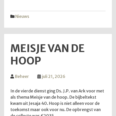
vijfd
trekk
Nieuws
MEISJE VAN DE
HOOP
Beheer
juli 21, 2026
In de vierde dienst ging Ds. J.P. van Ark voor met
als thema Meisje van de hoop. De bijbeltekst
kwam uit Jesaja 40. Hoop is niet alleen voor de
toekomst maar ook voor nu. De opbrengst van
de collecte was €2035.