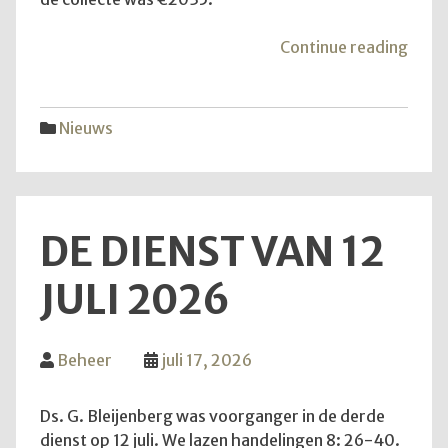
"Mei
Continue reading
van
de
hoop
Nieuws
DE DIENST VAN 12
JULI 2026
Beheer
juli 17, 2026
Ds. G. Bleijenberg was voorganger in de derde
dienst op 12 juli. We lazen handelingen 8: 26-40.