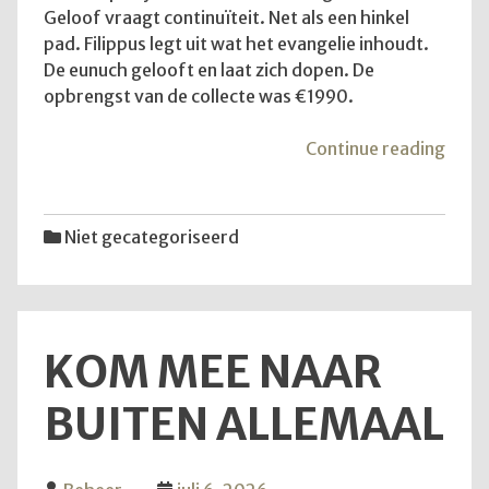
Geloof vraagt continuïteit. Net als een hinkel
pad. Filippus legt uit wat het evangelie inhoudt.
De eunuch gelooft en laat zich dopen. De
opbrengst van de collecte was €1990.
"De
Continue reading
diens
van
12
Niet gecategoriseerd
juli
2026
KOM MEE NAAR
BUITEN ALLEMAAL