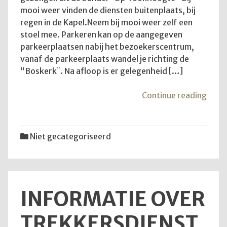
mooi weer vinden de diensten buitenplaats, bij
regen in de Kapel.Neem bij mooi weer zelf een
stoel mee. Parkeren kan op de aangegeven
parkeerplaatsen nabij het bezoekerscentrum,
vanaf de parkeerplaats wandel je richting de
“Boskerk¨. Na afloop is er gelegenheid […]
"Goe
Continue reading
om
te
wete
Niet gecategoriseerd
INFORMATIE OVER
TREKKERSDIENST