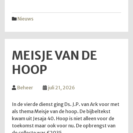
vijfd
trekk
Nieuws
MEISJE VAN DE
HOOP
Beheer
juli 21, 2026
In de vierde dienst ging Ds. J.P. van Ark voor met
als thema Meisje van de hoop. De bijbeltekst
kwam uit Jesaja 40. Hoop is niet alleen voor de
toekomst maar ook voor nu. De opbrengst van
de collecte was €2035.