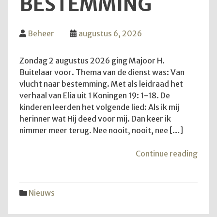
BESTEMMING
Beheer
augustus 6, 2026
Zondag 2 augustus 2026 ging Majoor H.
Buitelaar voor. Thema van de dienst was: Van
vlucht naar bestemming. Met als leidraad het
verhaal van Elia uit 1 Koningen 19: 1-18. De
kinderen leerden het volgende lied: Als ik mij
herinner wat Hij deed voor mij. Dan keer ik
nimmer meer terug. Nee nooit, nooit, nee […]
"Van
Continue reading
vluch
naar
best
Nieuws