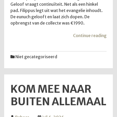
Geloof vraagt continuïteit. Net als een hinkel
pad. Filippus legt uit wat het evangelie inhoudt.
De eunuch gelooft en laat zich dopen. De
opbrengst van de collecte was €1990.
"De
Continue reading
diens
van
12
Niet gecategoriseerd
juli
2026
KOM MEE NAAR
BUITEN ALLEMAAL