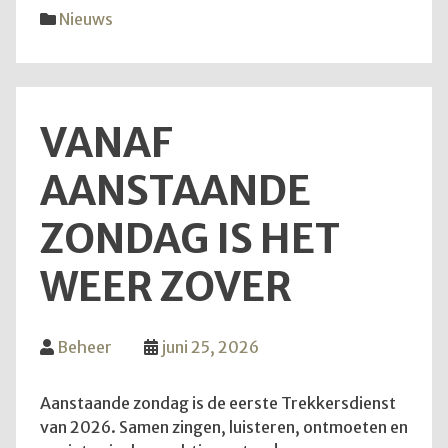
diens
Nieuws
van
28
juni
2026
VANAF
AANSTAANDE
ZONDAG IS HET
WEER ZOVER
Beheer
juni 25, 2026
Aanstaande zondag is de eerste Trekkersdienst
van 2026. Samen zingen, luisteren, ontmoeten en