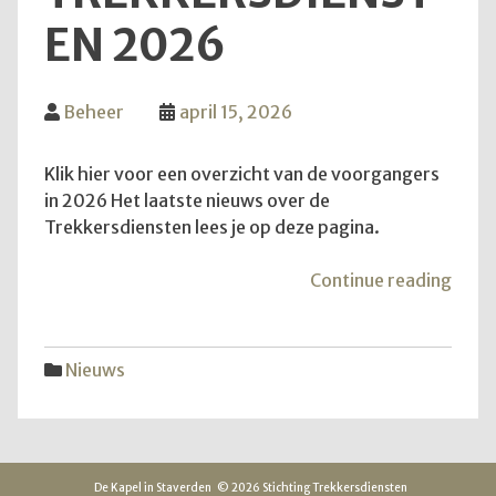
EN 2026
Beheer
april 15, 2026
Klik hier voor een overzicht van de voorgangers
in 2026 Het laatste nieuws over de
Trekkersdiensten lees je op deze pagina.
"Inf
Continue reading
over
Trek
2026
Nieuws
De Kapel in Staverden
© 2026 Stichting Trekkersdiensten