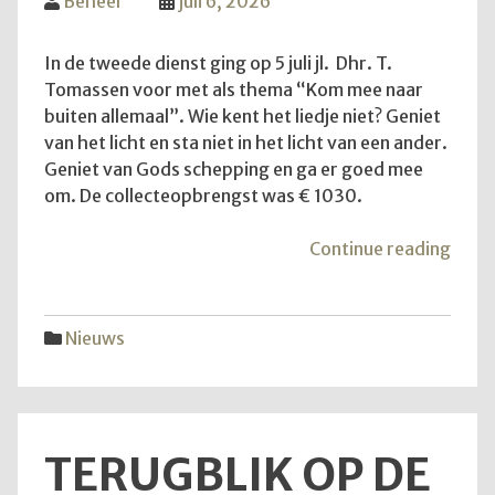
Beheer
juli 6, 2026
In de tweede dienst ging op 5 juli jl. Dhr. T.
Tomassen voor met als thema “Kom mee naar
buiten allemaal”. Wie kent het liedje niet? Geniet
van het licht en sta niet in het licht van een ander.
Geniet van Gods schepping en ga er goed mee
om. De collecteopbrengst was € 1030.
"Ko
Continue reading
mee
naar
buite
Nieuws
allem
TERUGBLIK OP DE