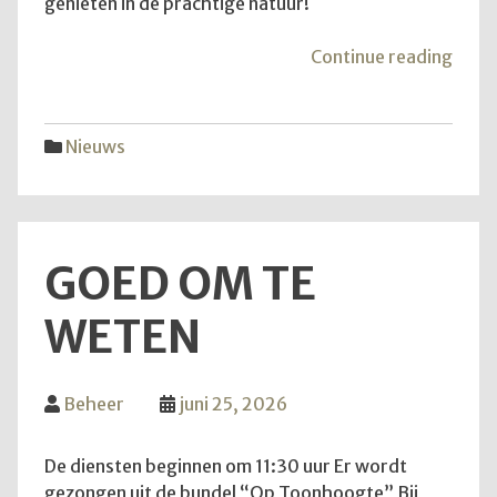
genieten in de prachtige natuur!
"Van
Continue reading
aans
zond
is
Nieuws
het
weer
zove
GOED OM TE
WETEN
Beheer
juni 25, 2026
De diensten beginnen om 11:30 uur Er wordt
gezongen uit de bundel “Op Toonhoogte” Bij