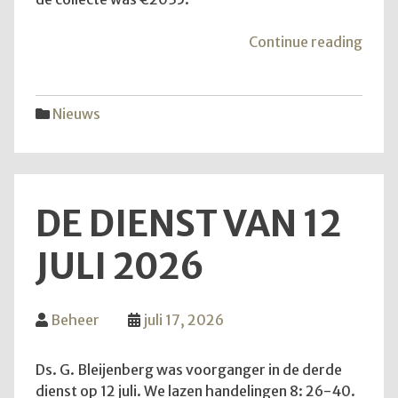
"Mei
Continue reading
van
de
hoop
Nieuws
DE DIENST VAN 12
JULI 2026
Beheer
juli 17, 2026
Ds. G. Bleijenberg was voorganger in de derde
dienst op 12 juli. We lazen handelingen 8: 26-40.