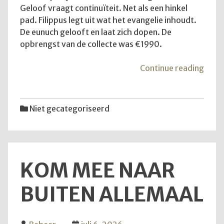
Geloof vraagt continuïteit. Net als een hinkel
pad. Filippus legt uit wat het evangelie inhoudt.
De eunuch gelooft en laat zich dopen. De
opbrengst van de collecte was €1990.
"De
Continue reading
diens
van
12
Niet gecategoriseerd
juli
2026
KOM MEE NAAR
BUITEN ALLEMAAL