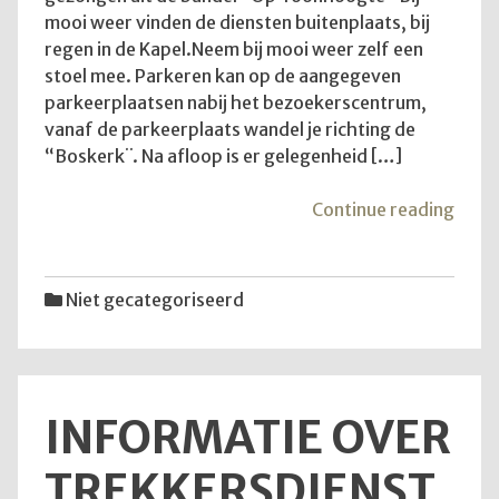
mooi weer vinden de diensten buitenplaats, bij
regen in de Kapel.Neem bij mooi weer zelf een
stoel mee. Parkeren kan op de aangegeven
parkeerplaatsen nabij het bezoekerscentrum,
vanaf de parkeerplaats wandel je richting de
“Boskerk¨. Na afloop is er gelegenheid […]
"Goe
Continue reading
om
te
wete
Niet gecategoriseerd
INFORMATIE OVER
TREKKERSDIENST