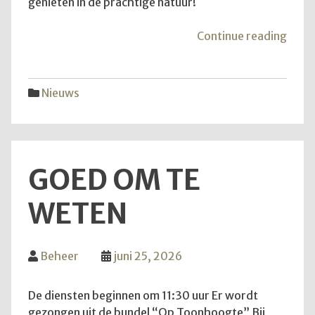
genieten in de prachtige natuur!
"Van
Continue reading
aans
zond
is
Nieuws
het
weer
zove
GOED OM TE
WETEN
Beheer
juni 25, 2026
De diensten beginnen om 11:30 uur Er wordt
gezongen uit de bundel “Op Toonhoogte” Bij