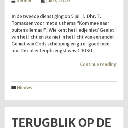
Beheer
juli 6, 2026
In de tweede dienst ging op 5 juli jl. Dhr. T.
Tomassen voor met als thema “Kom mee naar
buiten allemaal”. Wie kent het liedje niet? Geniet
van het licht en sta niet in het licht van een ander.
Geniet van Gods schepping en ga er goed mee
om. De collecteopbrengst was € 1030.
"Ko
Continue reading
mee
naar
buite
Nieuws
allem
TERUGBLIK OP DE