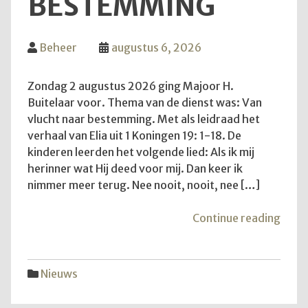
BESTEMMING
Beheer
augustus 6, 2026
Zondag 2 augustus 2026 ging Majoor H.
Buitelaar voor. Thema van de dienst was: Van
vlucht naar bestemming. Met als leidraad het
verhaal van Elia uit 1 Koningen 19: 1-18. De
kinderen leerden het volgende lied: Als ik mij
herinner wat Hij deed voor mij. Dan keer ik
nimmer meer terug. Nee nooit, nooit, nee […]
"Van
Continue reading
vluch
naar
best
Nieuws