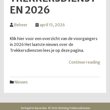
EN 2026
Beheer
april 15, 2026
Klik hier voor een overzicht van de voorgangers
in 2026 Het laatste nieuws over de
Trekkersdiensten lees je op deze pagina.
"Inf
Continue reading
over
Trek
2026
Nieuws
De Kapel in Staverden
© 2026 Stichting Trekkersdiensten