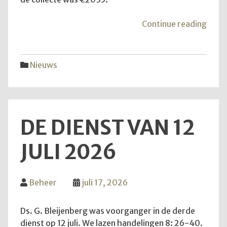
"Mei
Continue reading
van
de
hoop
Nieuws
DE DIENST VAN 12
JULI 2026
Beheer
juli 17, 2026
Ds. G. Bleijenberg was voorganger in de derde
dienst op 12 juli. We lazen handelingen 8: 26-40.