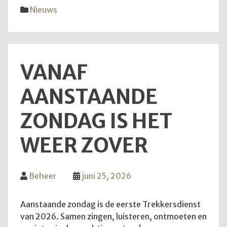
diens
Nieuws
van
28
juni
2026
VANAF
AANSTAANDE
ZONDAG IS HET
WEER ZOVER
Beheer
juni 25, 2026
Aanstaande zondag is de eerste Trekkersdienst
van 2026. Samen zingen, luisteren, ontmoeten en