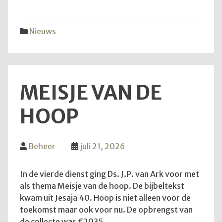
vijfd
trekk
Nieuws
MEISJE VAN DE
HOOP
Beheer
juli 21, 2026
In de vierde dienst ging Ds. J.P. van Ark voor met
als thema Meisje van de hoop. De bijbeltekst
kwam uit Jesaja 40. Hoop is niet alleen voor de
toekomst maar ook voor nu. De opbrengst van
de collecte was €2035.