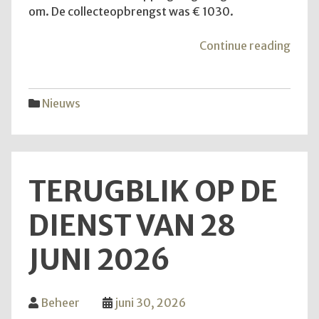
om. De collecteopbrengst was € 1030.
"Ko
Continue reading
mee
naar
buite
Nieuws
allem
TERUGBLIK OP DE
DIENST VAN 28
JUNI 2026
Beheer
juni 30, 2026