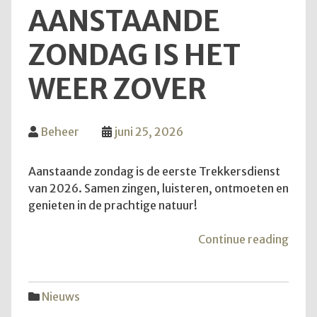
AANSTAANDE
ZONDAG IS HET
WEER ZOVER
Beheer
juni 25, 2026
Aanstaande zondag is de eerste Trekkersdienst
van 2026. Samen zingen, luisteren, ontmoeten en
genieten in de prachtige natuur!
"Van
Continue reading
aans
zond
is
Nieuws
het