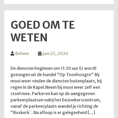
weer
zove
GOED OM TE
WETEN
Beheer
juni 25, 2026
De diensten beginnen om 11:30 uur Er wordt
gezongen uit de bundel “Op Toonhoogte” Bij
mooi weer vinden de diensten buitenplaats, bij
regen in de Kapel.Neem bij mooi weer zelf een
stoel mee. Parkeren kan op de aangegeven
parkeerplaatsen nabij het bezoekerscentrum,
vanaf de parkeerplaats wandel je richting de
“Boskerk¨. Na afloop is er gelegenheid […]