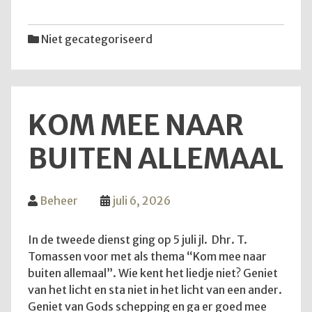
van
12
Niet gecategoriseerd
juli
2026
KOM MEE NAAR
BUITEN ALLEMAAL
Beheer
juli 6, 2026
In de tweede dienst ging op 5 juli jl. Dhr. T.
Tomassen voor met als thema “Kom mee naar
buiten allemaal”. Wie kent het liedje niet? Geniet
van het licht en sta niet in het licht van een ander.
Geniet van Gods schepping en ga er goed mee