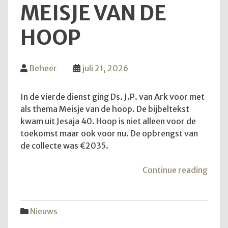
MEISJE VAN DE
HOOP
Beheer
juli 21, 2026
In de vierde dienst ging Ds. J.P. van Ark voor met
als thema Meisje van de hoop. De bijbeltekst
kwam uit Jesaja 40. Hoop is niet alleen voor de
toekomst maar ook voor nu. De opbrengst van
de collecte was €2035.
"Mei
Continue reading
van
de
hoop
Nieuws