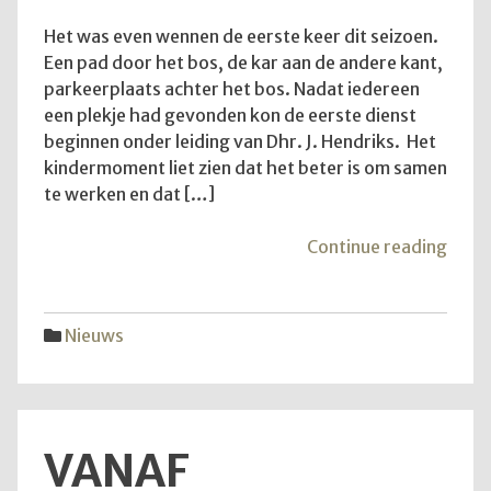
Het was even wennen de eerste keer dit seizoen.
Een pad door het bos, de kar aan de andere kant,
parkeerplaats achter het bos. Nadat iedereen
een plekje had gevonden kon de eerste dienst
beginnen onder leiding van Dhr. J. Hendriks. Het
kindermoment liet zien dat het beter is om samen
te werken en dat […]
"Teru
Continue reading
op
de
diens
Nieuws
van
28
juni
2026
VANAF