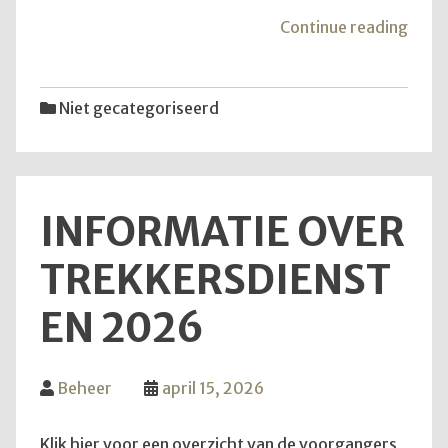
"Goe
Continue reading
om
te
wete
Niet gecategoriseerd
INFORMATIE OVER
TREKKERSDIENST
EN 2026
Beheer
april 15, 2026
Klik hier voor een overzicht van de voorgangers