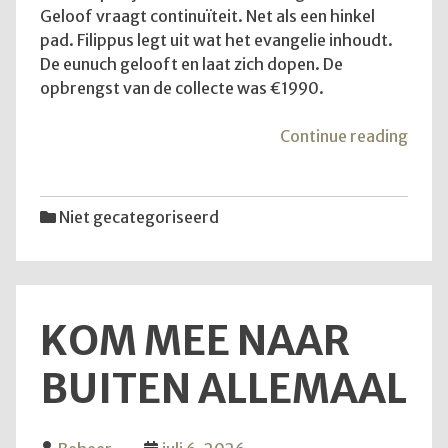
Geloof vraagt continuïteit. Net als een hinkel
pad. Filippus legt uit wat het evangelie inhoudt.
De eunuch gelooft en laat zich dopen. De
opbrengst van de collecte was €1990.
"De
Continue reading
diens
van
12
Niet gecategoriseerd
juli
2026
KOM MEE NAAR
BUITEN ALLEMAAL