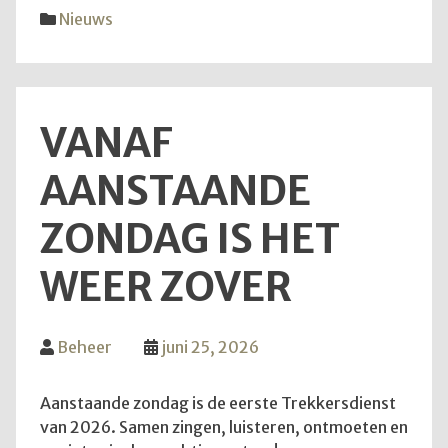
diens
Nieuws
van
28
juni
2026
VANAF
AANSTAANDE
ZONDAG IS HET
WEER ZOVER
Beheer
juni 25, 2026
Aanstaande zondag is de eerste Trekkersdienst
van 2026. Samen zingen, luisteren, ontmoeten en