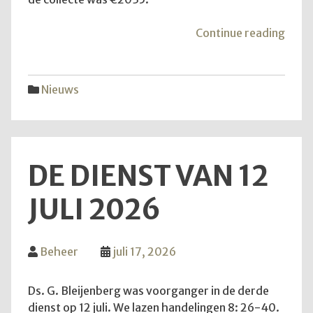
"Mei
Continue reading
van
de
hoop
Nieuws
DE DIENST VAN 12
JULI 2026
Beheer
juli 17, 2026
Ds. G. Bleijenberg was voorganger in de derde
dienst op 12 juli. We lazen handelingen 8: 26-40.