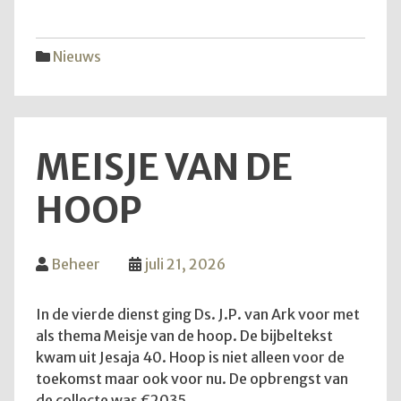
vijfd
trekk
Nieuws
MEISJE VAN DE
HOOP
Beheer
juli 21, 2026
In de vierde dienst ging Ds. J.P. van Ark voor met
als thema Meisje van de hoop. De bijbeltekst
kwam uit Jesaja 40. Hoop is niet alleen voor de
toekomst maar ook voor nu. De opbrengst van
de collecte was €2035.