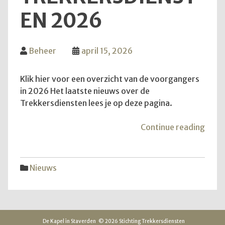
EN 2026
Beheer
april 15, 2026
Klik hier voor een overzicht van de voorgangers
in 2026 Het laatste nieuws over de
Trekkersdiensten lees je op deze pagina.
"Inf
Continue reading
over
Trek
2026
Nieuws
De Kapel in Staverden
© 2026 Stichting Trekkersdiensten