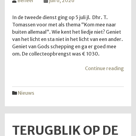
Beheer
juli 6, 2026
In de tweede dienst ging op 5 juli jl. Dhr. T.
Tomassen voor met als thema “Kom mee naar
buiten allemaal”. Wie kent het liedje niet? Geniet
van het licht en sta niet in het licht van een ander.
Geniet van Gods schepping en ga er goed mee
om. De collecteopbrengst was € 1030.
"Ko
Continue reading
mee
naar
buite
Nieuws
allem
TERUGBLIK OP DE