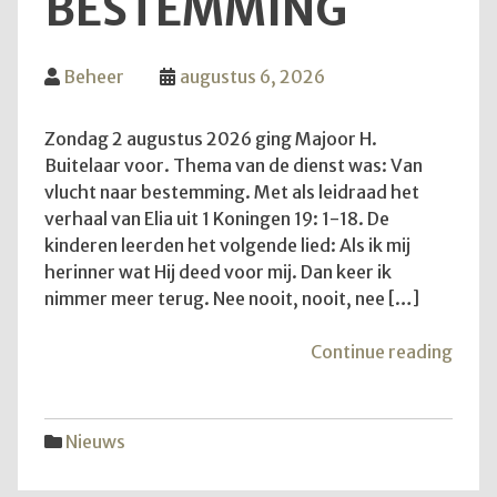
BESTEMMING
Beheer
augustus 6, 2026
Zondag 2 augustus 2026 ging Majoor H.
Buitelaar voor. Thema van de dienst was: Van
vlucht naar bestemming. Met als leidraad het
verhaal van Elia uit 1 Koningen 19: 1-18. De
kinderen leerden het volgende lied: Als ik mij
herinner wat Hij deed voor mij. Dan keer ik
nimmer meer terug. Nee nooit, nooit, nee […]
"Van
Continue reading
vluch
naar
best
Nieuws