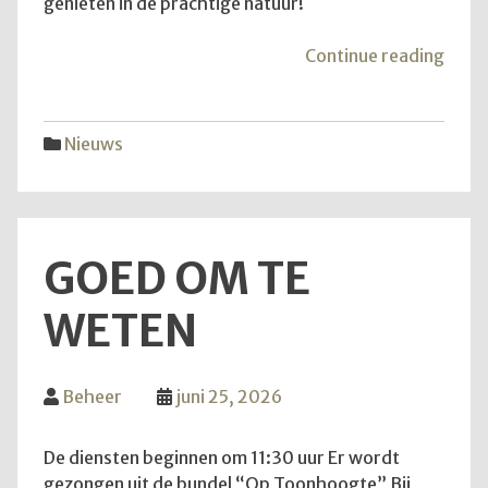
genieten in de prachtige natuur!
"Van
Continue reading
aans
zond
is
Nieuws
het
weer
zove
GOED OM TE
WETEN
Beheer
juni 25, 2026
De diensten beginnen om 11:30 uur Er wordt
gezongen uit de bundel “Op Toonhoogte” Bij