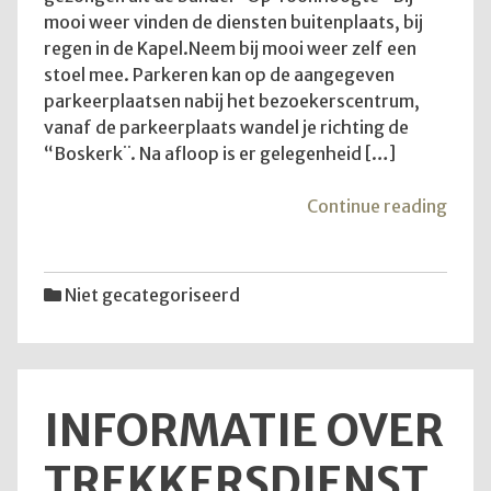
mooi weer vinden de diensten buitenplaats, bij
regen in de Kapel.Neem bij mooi weer zelf een
stoel mee. Parkeren kan op de aangegeven
parkeerplaatsen nabij het bezoekerscentrum,
vanaf de parkeerplaats wandel je richting de
“Boskerk¨. Na afloop is er gelegenheid […]
"Goe
Continue reading
om
te
wete
Niet gecategoriseerd
INFORMATIE OVER
TREKKERSDIENST