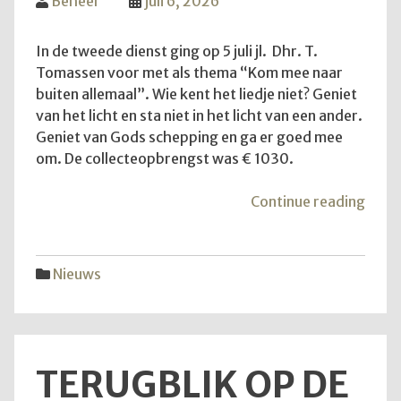
Beheer
juli 6, 2026
In de tweede dienst ging op 5 juli jl. Dhr. T.
Tomassen voor met als thema “Kom mee naar
buiten allemaal”. Wie kent het liedje niet? Geniet
van het licht en sta niet in het licht van een ander.
Geniet van Gods schepping en ga er goed mee
om. De collecteopbrengst was € 1030.
"Ko
Continue reading
mee
naar
buite
Nieuws
allem
TERUGBLIK OP DE