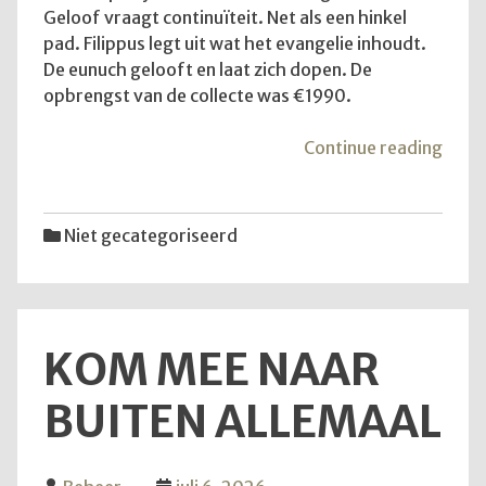
Geloof vraagt continuïteit. Net als een hinkel
pad. Filippus legt uit wat het evangelie inhoudt.
De eunuch gelooft en laat zich dopen. De
opbrengst van de collecte was €1990.
"De
Continue reading
diens
van
12
Niet gecategoriseerd
juli
2026
KOM MEE NAAR
BUITEN ALLEMAAL