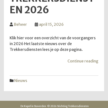
EN 2026
Beheer
april 15, 2026
Klik hier voor een overzicht van de voorgangers
in 2026 Het laatste nieuws over de
Trekkersdiensten lees je op deze pagina.
"Inf
Continue reading
over
Trek
2026
Nieuws
De Kapel in Staverden
© 2026 Stichting Trekkersdiensten