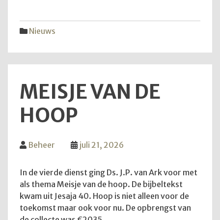
vijfd
trekk
Nieuws
MEISJE VAN DE
HOOP
Beheer
juli 21, 2026
In de vierde dienst ging Ds. J.P. van Ark voor met
als thema Meisje van de hoop. De bijbeltekst
kwam uit Jesaja 40. Hoop is niet alleen voor de
toekomst maar ook voor nu. De opbrengst van
de collecte was €2035.