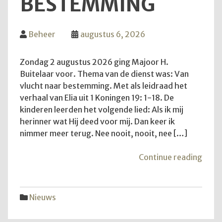
BESTEMMING
Beheer
augustus 6, 2026
Zondag 2 augustus 2026 ging Majoor H.
Buitelaar voor. Thema van de dienst was: Van
vlucht naar bestemming. Met als leidraad het
verhaal van Elia uit 1 Koningen 19: 1-18. De
kinderen leerden het volgende lied: Als ik mij
herinner wat Hij deed voor mij. Dan keer ik
nimmer meer terug. Nee nooit, nooit, nee […]
"Van
Continue reading
vluch
naar
best
Nieuws