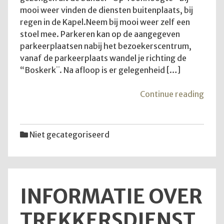
mooi weer vinden de diensten buitenplaats, bij
regen in de Kapel.Neem bij mooi weer zelf een
stoel mee. Parkeren kan op de aangegeven
parkeerplaatsen nabij het bezoekerscentrum,
vanaf de parkeerplaats wandel je richting de
“Boskerk¨. Na afloop is er gelegenheid […]
"Goe
Continue reading
om
te
wete
Niet gecategoriseerd
INFORMATIE OVER
TREKKERSDIENST