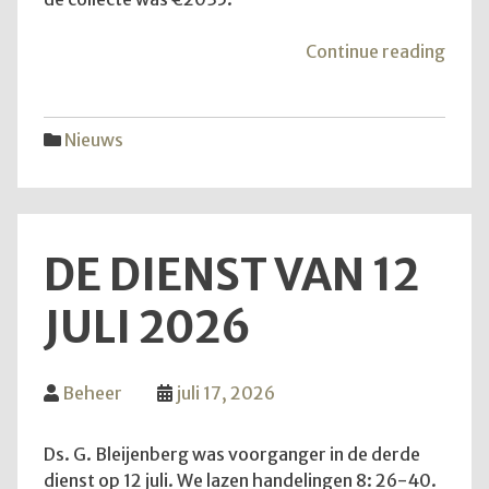
"Mei
Continue reading
van
de
hoop
Nieuws
DE DIENST VAN 12
JULI 2026
Beheer
juli 17, 2026
Ds. G. Bleijenberg was voorganger in de derde
dienst op 12 juli. We lazen handelingen 8: 26-40.