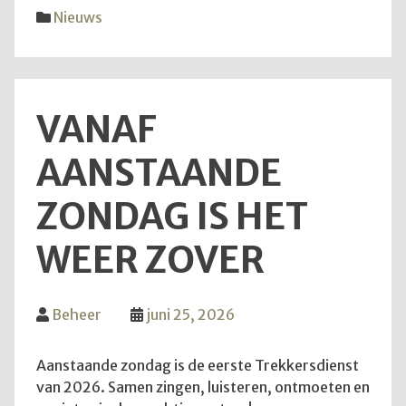
diens
Nieuws
van
28
juni
2026
VANAF
AANSTAANDE
ZONDAG IS HET
WEER ZOVER
Beheer
juni 25, 2026
Aanstaande zondag is de eerste Trekkersdienst
van 2026. Samen zingen, luisteren, ontmoeten en