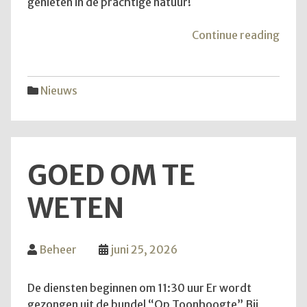
genieten in de prachtige natuur!
"Van
Continue reading
aans
zond
is
Nieuws
het
weer
zove
GOED OM TE
WETEN
Beheer
juni 25, 2026
De diensten beginnen om 11:30 uur Er wordt
gezongen uit de bundel “Op Toonhoogte” Bij