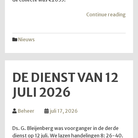
"Mei
Continue reading
van
de
hoop
Nieuws
DE DIENST VAN 12
JULI 2026
Beheer
juli 17, 2026
Ds. G. Bleijenberg was voorganger in de derde
dienst op 12 juli. We lazen handelingen 8: 26-40.