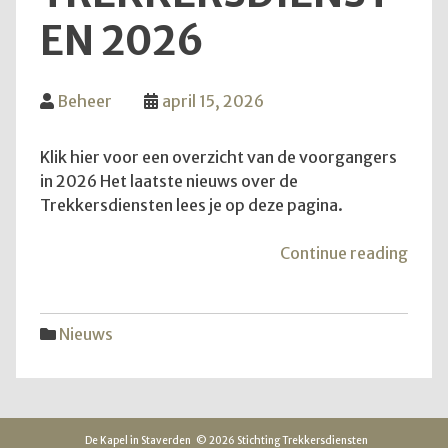
EN 2026
Beheer
april 15, 2026
Klik hier voor een overzicht van de voorgangers
in 2026 Het laatste nieuws over de
Trekkersdiensten lees je op deze pagina.
"Inf
Continue reading
over
Trek
2026
Nieuws
De Kapel in Staverden
© 2026 Stichting Trekkersdiensten