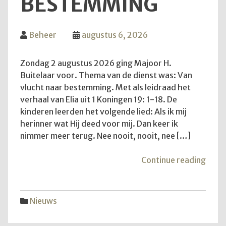
BESTEMMING
Beheer
augustus 6, 2026
Zondag 2 augustus 2026 ging Majoor H.
Buitelaar voor. Thema van de dienst was: Van
vlucht naar bestemming. Met als leidraad het
verhaal van Elia uit 1 Koningen 19: 1-18. De
kinderen leerden het volgende lied: Als ik mij
herinner wat Hij deed voor mij. Dan keer ik
nimmer meer terug. Nee nooit, nooit, nee […]
"Van
Continue reading
vluch
naar
best
Nieuws