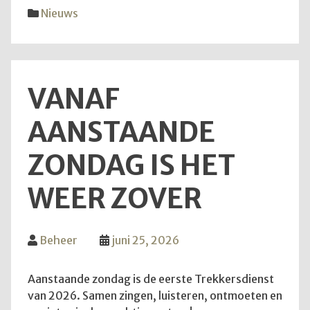
diens
Nieuws
van
28
juni
2026
VANAF
AANSTAANDE
ZONDAG IS HET
WEER ZOVER
Beheer
juni 25, 2026
Aanstaande zondag is de eerste Trekkersdienst
van 2026. Samen zingen, luisteren, ontmoeten en