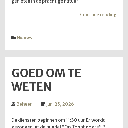
genieten in de prachtige natuur!
"Van
Continue reading
aans
zond
is
Nieuws
het
weer
zove
GOED OM TE
WETEN
Beheer
juni 25, 2026
De diensten beginnen om 11:30 uur Er wordt
gezongen uit de bundel “Op Toonhoogte” Bij