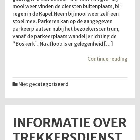
mooi weer vinden de diensten buitenplaats, bij
regen in de Kapel.Neem bij mooi weer zelf een
stoel mee. Parkeren kan op de aangegeven
parkeerplaatsen nabij het bezoekerscentrum,
vanaf de parkeerplaats wandel je richting de
“Boskerk¨. Na afloop is er gelegenheid […]
"Goe
Continue reading
om
te
wete
Niet gecategoriseerd
INFORMATIE OVER
TREKKERSDIENST