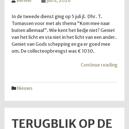
Beheer
juli 6, 2026
In de tweede dienst ging op 5 juli jl. Dhr. T.
Tomassen voor met als thema “Kom mee naar
buiten allemaal”. Wie kent het liedje niet? Geniet
van het licht en sta niet in het licht van een ander.
Geniet van Gods schepping en ga er goed mee
om. De collecteopbrengst was € 1030.
"Ko
Continue reading
mee
naar
buite
Nieuws
allem
TERUGBLIK OP DE