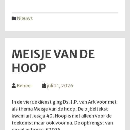
vijfd
trekk
Nieuws
MEISJE VAN DE
HOOP
Beheer
juli 21, 2026
In de vierde dienst ging Ds. J.P. van Ark voor met
als thema Meisje van de hoop. De bijbeltekst
kwam uit Jesaja 40. Hoop is niet alleen voor de
toekomst maar ook voor nu. De opbrengst van
de collecte was €2035.