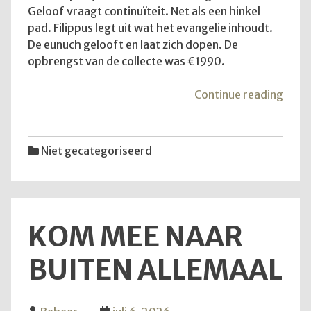
Geloof vraagt continuïteit. Net als een hinkel
pad. Filippus legt uit wat het evangelie inhoudt.
De eunuch gelooft en laat zich dopen. De
opbrengst van de collecte was €1990.
"De
Continue reading
diens
van
12
Niet gecategoriseerd
juli
2026
KOM MEE NAAR
BUITEN ALLEMAAL