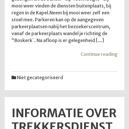
mooi weer vinden de diensten buitenplaats, bij
regen in de Kapel.Neem bij mooi weer zelf een
stoel mee. Parkeren kan op de aangegeven
parkeerplaatsen nabij het bezoekerscentrum,
vanaf de parkeerplaats wandel je richting de
“Boskerk¨. Na afloop is er gelegenheid […]
"Goe
Continue reading
om
te
wete
Niet gecategoriseerd
INFORMATIE OVER
TREKKERSDIENST