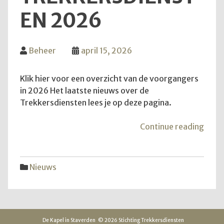
EN 2026
Beheer
april 15, 2026
Klik hier voor een overzicht van de voorgangers
in 2026 Het laatste nieuws over de
Trekkersdiensten lees je op deze pagina.
"Inf
Continue reading
over
Trek
2026
Nieuws
De Kapel in Staverden
© 2026 Stichting Trekkersdiensten