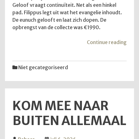
Geloof vraagt continuïteit. Net als een hinkel
pad. Filippus legt uit wat het evangelie inhoudt.
De eunuch gelooft en laat zich dopen. De
opbrengst van de collecte was €1990.
"De
Continue reading
diens
van
12
Niet gecategoriseerd
juli
2026
KOM MEE NAAR
BUITEN ALLEMAAL