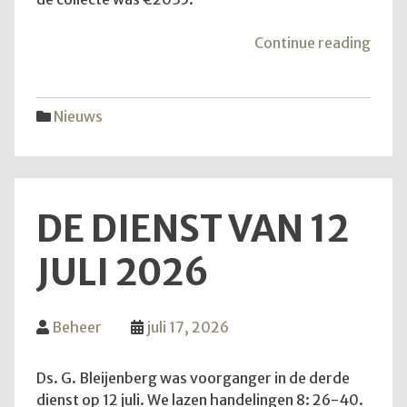
"Mei
Continue reading
van
de
hoop
Nieuws
DE DIENST VAN 12
JULI 2026
Beheer
juli 17, 2026
Ds. G. Bleijenberg was voorganger in de derde
dienst op 12 juli. We lazen handelingen 8: 26-40.