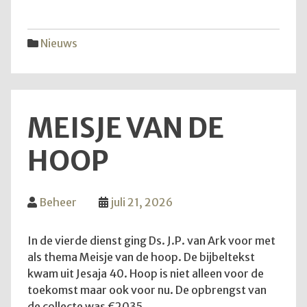
vijfd
trekk
Nieuws
MEISJE VAN DE
HOOP
Beheer
juli 21, 2026
In de vierde dienst ging Ds. J.P. van Ark voor met
als thema Meisje van de hoop. De bijbeltekst
kwam uit Jesaja 40. Hoop is niet alleen voor de
toekomst maar ook voor nu. De opbrengst van
de collecte was €2035.