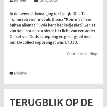
Beheer
juli 6, 2026
In de tweede dienst ging op 5 juli jl. Dhr. T.
Tomassen voor met als thema “Kom mee naar
buiten allemaal”. Wie kent het liedje niet? Geniet
van het licht en sta niet in het licht van een ander.
Geniet van Gods schepping en ga er goed mee
om. De collecteopbrengst was € 1030.
"Ko
Continue reading
mee
naar
buite
Nieuws
allem
TERUGBLIK OP DE