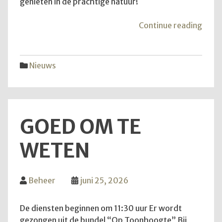
genieten in de prachtige natuur!
"Van
Continue reading
aans
zond
is
Nieuws
het
weer
zove
GOED OM TE
WETEN
Beheer
juni 25, 2026
De diensten beginnen om 11:30 uur Er wordt
gezongen uit de bundel “Op Toonhoogte” Bij