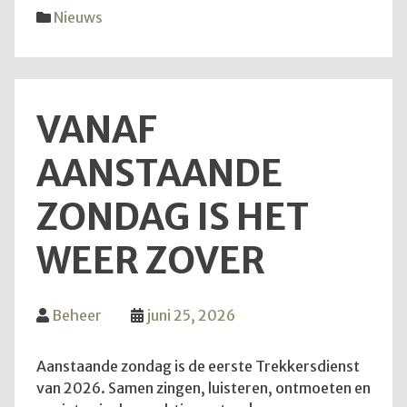
diens
Nieuws
van
28
juni
2026
VANAF
AANSTAANDE
ZONDAG IS HET
WEER ZOVER
Beheer
juni 25, 2026
Aanstaande zondag is de eerste Trekkersdienst
van 2026. Samen zingen, luisteren, ontmoeten en