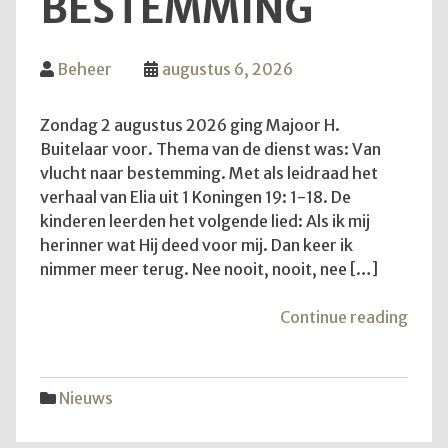
BESTEMMING
Beheer
augustus 6, 2026
Zondag 2 augustus 2026 ging Majoor H.
Buitelaar voor. Thema van de dienst was: Van
vlucht naar bestemming. Met als leidraad het
verhaal van Elia uit 1 Koningen 19: 1-18. De
kinderen leerden het volgende lied: Als ik mij
herinner wat Hij deed voor mij. Dan keer ik
nimmer meer terug. Nee nooit, nooit, nee […]
"Van
Continue reading
vluch
naar
best
Nieuws