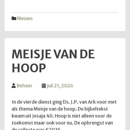
vijfd
trekk
Nieuws
MEISJE VAN DE
HOOP
Beheer
juli 21, 2026
In de vierde dienst ging Ds. J.P. van Ark voor met
als thema Meisje van de hoop. De bijbeltekst
kwam uit Jesaja 40. Hoop is niet alleen voor de
toekomst maar ook voor nu. De opbrengst van
de collecte was €2035.