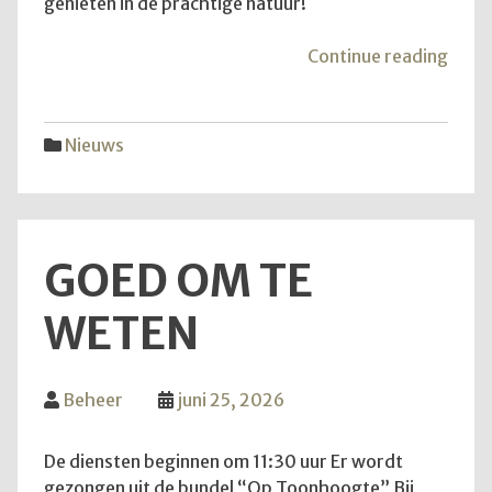
genieten in de prachtige natuur!
"Van
Continue reading
aans
zond
is
Nieuws
het
weer
zove
GOED OM TE
WETEN
Beheer
juni 25, 2026
De diensten beginnen om 11:30 uur Er wordt
gezongen uit de bundel “Op Toonhoogte” Bij