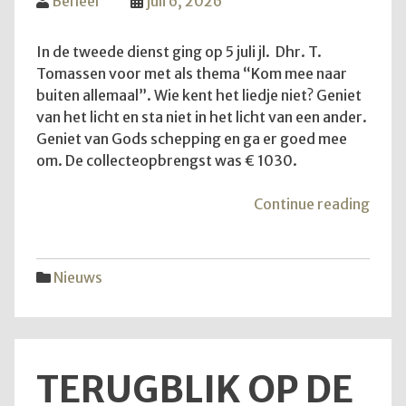
Beheer
juli 6, 2026
In de tweede dienst ging op 5 juli jl. Dhr. T.
Tomassen voor met als thema “Kom mee naar
buiten allemaal”. Wie kent het liedje niet? Geniet
van het licht en sta niet in het licht van een ander.
Geniet van Gods schepping en ga er goed mee
om. De collecteopbrengst was € 1030.
"Ko
Continue reading
mee
naar
buite
Nieuws
allem
TERUGBLIK OP DE