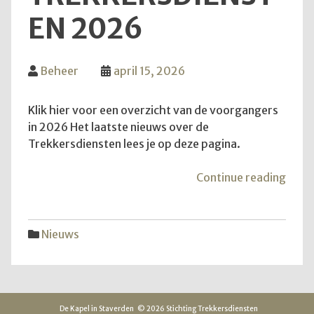
EN 2026
Beheer
april 15, 2026
Klik hier voor een overzicht van de voorgangers
in 2026 Het laatste nieuws over de
Trekkersdiensten lees je op deze pagina.
"Inf
Continue reading
over
Trek
2026
Nieuws
De Kapel in Staverden
© 2026 Stichting Trekkersdiensten