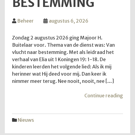
BESTEMMING
Beheer
augustus 6, 2026
Zondag 2 augustus 2026 ging Majoor H.
Buitelaar voor. Thema van de dienst was: Van
vlucht naar bestemming. Met als leidraad het
verhaal van Elia uit 1 Koningen 19: 1-18. De
kinderen leerden het volgende lied: Als ik mij
herinner wat Hij deed voor mij. Dan keer ik
nimmer meer terug. Nee nooit, nooit, nee […]
"Van
Continue reading
vluch
naar
best
Nieuws