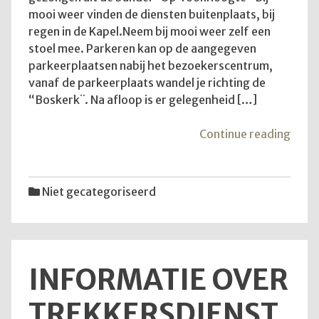
mooi weer vinden de diensten buitenplaats, bij
regen in de Kapel.Neem bij mooi weer zelf een
stoel mee. Parkeren kan op de aangegeven
parkeerplaatsen nabij het bezoekerscentrum,
vanaf de parkeerplaats wandel je richting de
“Boskerk¨. Na afloop is er gelegenheid […]
"Goe
Continue reading
om
te
wete
Niet gecategoriseerd
INFORMATIE OVER
TREKKERSDIENST