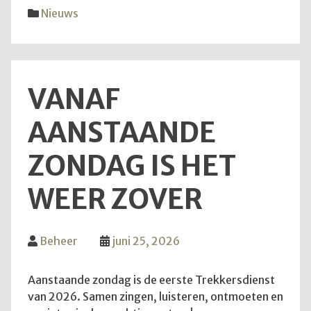
diens
Nieuws
van
28
juni
2026
VANAF
AANSTAANDE
ZONDAG IS HET
WEER ZOVER
Beheer
juni 25, 2026
Aanstaande zondag is de eerste Trekkersdienst
van 2026. Samen zingen, luisteren, ontmoeten en