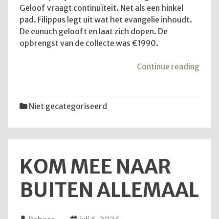
Geloof vraagt continuïteit. Net als een hinkel
pad. Filippus legt uit wat het evangelie inhoudt.
De eunuch gelooft en laat zich dopen. De
opbrengst van de collecte was €1990.
"De
Continue reading
diens
van
12
Niet gecategoriseerd
juli
2026
KOM MEE NAAR
BUITEN ALLEMAAL