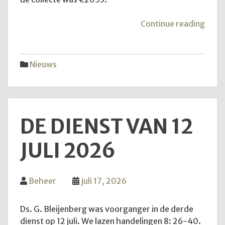
"Mei
Continue reading
van
de
hoop
Nieuws
DE DIENST VAN 12
JULI 2026
Beheer
juli 17, 2026
Ds. G. Bleijenberg was voorganger in de derde
dienst op 12 juli. We lazen handelingen 8: 26-40.