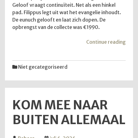
Geloof vraagt continuïteit. Net als een hinkel
pad. Filippus legt uit wat het evangelie inhoudt.
De eunuch gelooft en laat zich dopen. De
opbrengst van de collecte was €1990.
"De
Continue reading
diens
van
12
Niet gecategoriseerd
juli
2026
KOM MEE NAAR
BUITEN ALLEMAAL