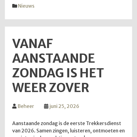
diens
Nieuws
van
28
juni
2026
VANAF
AANSTAANDE
ZONDAG IS HET
WEER ZOVER
Beheer
juni 25, 2026
Aanstaande zondag is de eerste Trekkersdienst
van 2026. Samen zingen, luisteren, ontmoeten en