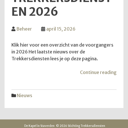
EN 2026
Beheer
april 15, 2026
Klik hier voor een overzicht van de voorgangers
in 2026 Het laatste nieuws over de
Trekkersdiensten lees je op deze pagina.
"Inf
Continue reading
over
Trek
2026
Nieuws
De Kapel in Staverden
© 2026 Stichting Trekkersdiensten