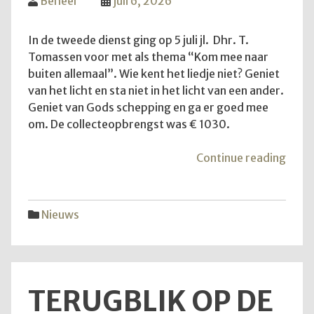
Beheer
juli 6, 2026
In de tweede dienst ging op 5 juli jl. Dhr. T.
Tomassen voor met als thema “Kom mee naar
buiten allemaal”. Wie kent het liedje niet? Geniet
van het licht en sta niet in het licht van een ander.
Geniet van Gods schepping en ga er goed mee
om. De collecteopbrengst was € 1030.
"Ko
Continue reading
mee
naar
buite
Nieuws
allem
TERUGBLIK OP DE