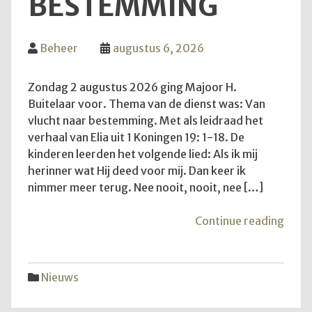
BESTEMMING
Beheer
augustus 6, 2026
Zondag 2 augustus 2026 ging Majoor H.
Buitelaar voor. Thema van de dienst was: Van
vlucht naar bestemming. Met als leidraad het
verhaal van Elia uit 1 Koningen 19: 1-18. De
kinderen leerden het volgende lied: Als ik mij
herinner wat Hij deed voor mij. Dan keer ik
nimmer meer terug. Nee nooit, nooit, nee […]
"Van
Continue reading
vluch
naar
best
Nieuws