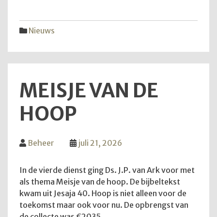
vijfd
trekk
Nieuws
MEISJE VAN DE
HOOP
Beheer
juli 21, 2026
In de vierde dienst ging Ds. J.P. van Ark voor met
als thema Meisje van de hoop. De bijbeltekst
kwam uit Jesaja 40. Hoop is niet alleen voor de
toekomst maar ook voor nu. De opbrengst van
de collecte was €2035.