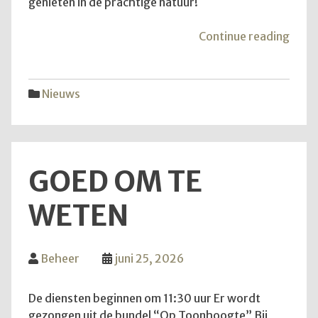
genieten in de prachtige natuur!
"Van
Continue reading
aans
zond
is
Nieuws
het
weer
zove
GOED OM TE
WETEN
Beheer
juni 25, 2026
De diensten beginnen om 11:30 uur Er wordt
gezongen uit de bundel “Op Toonhoogte” Bij