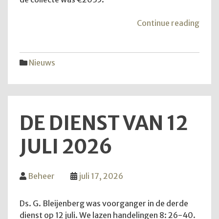
"Mei
Continue reading
van
de
hoop
Nieuws
DE DIENST VAN 12
JULI 2026
Beheer
juli 17, 2026
Ds. G. Bleijenberg was voorganger in de derde
dienst op 12 juli. We lazen handelingen 8: 26-40.