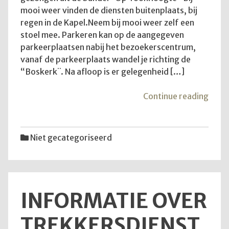
mooi weer vinden de diensten buitenplaats, bij
regen in de Kapel.Neem bij mooi weer zelf een
stoel mee. Parkeren kan op de aangegeven
parkeerplaatsen nabij het bezoekerscentrum,
vanaf de parkeerplaats wandel je richting de
“Boskerk¨. Na afloop is er gelegenheid […]
"Goe
Continue reading
om
te
wete
Niet gecategoriseerd
INFORMATIE OVER
TREKKERSDIENST